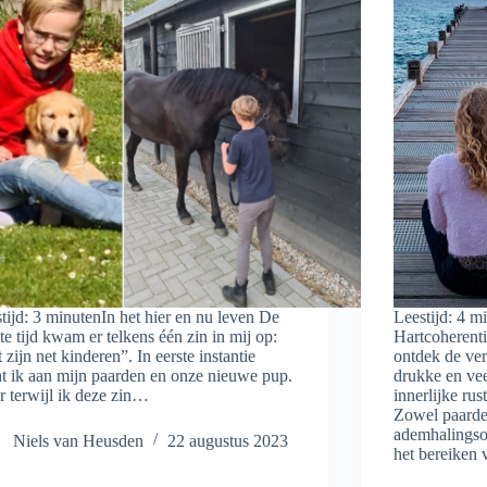
tijd: 3 minutenIn het hier en nu leven De
Leestijd: 4 
ste tijd kwam er telkens één zin in mij op:
Hartcoherent
 zijn net kinderen”. In eerste instantie
ontdek de ver
t ik aan mijn paarden en onze nieuwe pup.
drukke en vee
 terwijl ik deze zin…
innerlijke rus
Zowel paarde
ademhalingso
Niels van Heusden
22 augustus 2023
het bereiken