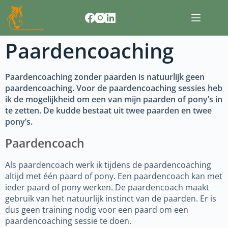
Deze
Paardencoaching
trajecten
bied ik
aan
Paardencoaching zonder paarden is natuurlijk geen
paardencoaching. Voor de paardencoaching sessies heb
Over
ik de mogelijkheid om een van mijn paarden of pony’s in
ons
te zetten. De kudde bestaat uit twee paarden en twee
Contact
pony’s.
Blog
Paardencoach
Als paardencoach werk ik tijdens de paardencoaching
altijd met één paard of pony. Een paardencoach kan met
ieder paard of pony werken. De paardencoach maakt
gebruik van het natuurlijk instinct van de paarden. Er is
dus geen training nodig voor een paard om een
paardencoaching sessie te doen.