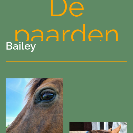
De
paarden
Bailey